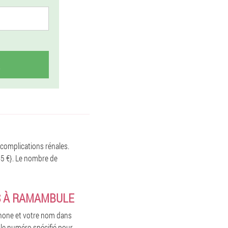
 complications rénales.
45 €}. Le nombre de
S À RAMAMBULE
phone et votre nom dans
a le numéro spécifié pour