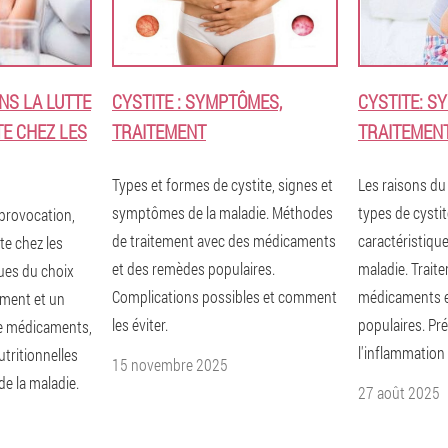
NS LA LUTTE
CYSTITE : SYMPTÔMES,
CYSTITE: S
TE CHEZ LES
TRAITEMENT
TRAITEMEN
Types et formes de cystite, signes et
Les raisons d
symptômes de la maladie. Méthodes
types de cyst
 provocation,
de traitement avec des médicaments
caractéristique
te chez les
et des remèdes populaires.
maladie. Trait
ues du choix
Complications possibles et comment
médicaments e
ement et un
les éviter.
populaires. Pr
e médicaments,
l'inflammation 
utritionnelles
15 novembre 2025
de la maladie.
27 août 2025