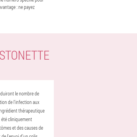
 avantage : ne payez
STONETTE
réduiront le nombre de
ion de l'infection aux
ingrédient thérapeutique
t été cliniquement
mptômes et des causes de
de l'envoi d'un colis