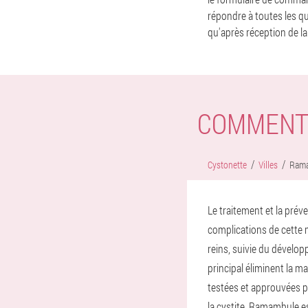
répondre à toutes les qu
qu'après réception de la 
COMMENT
Cystonette
Villes
Ram
Le traitement et la prév
complications de cette m
reins, suivie du dévelo
principal éliminent la m
testées et approuvées pa
la cystite. Ramambule es