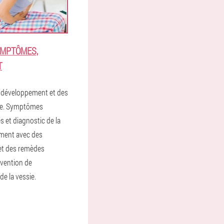
YMPTÔMES,
T
u développement et des
ite. Symptômes
s et diagnostic de la
ement avec des
t des remèdes
évention de
de la vessie.