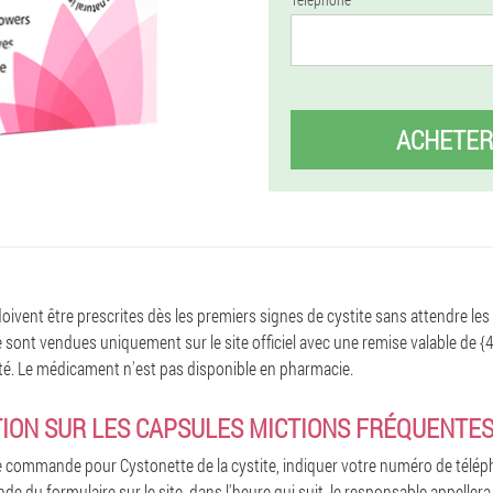
ACHETER
oivent être prescrites dès les premiers signes de cystite sans attendre les
 sont vendues uniquement sur le site officiel avec une remise valable de {
imité. Le médicament n'est pas disponible en pharmacie.
TION SUR LES CAPSULES MICTIONS FRÉQUENTE
 commande pour Cystonette de la cystite, indiquer votre numéro de télé
e du formulaire sur le site, dans l'heure qui suit, le responsable appeller