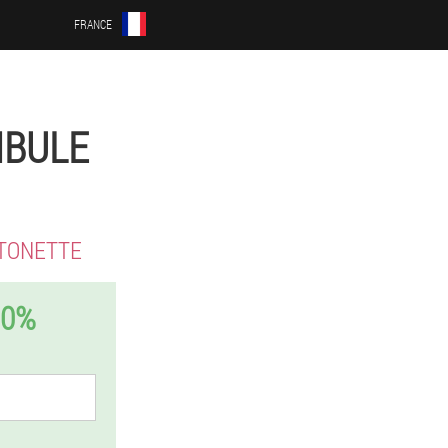
FRANCE
MBULE
TONETTE
50%