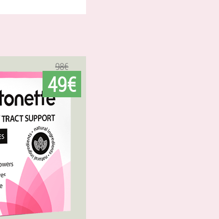
98€
49€