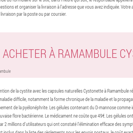
estions et organiser la livraison à l'adresse que vous avez indiquée. Votre
livraison par la poste ou par coursier.
 ACHETER À RAMAMBULE CY
ambule
ention de la cystite avec les capsules naturelles Cystonette à Ramambule 
aladie difficile, notamment la forme chronique de la maladie et la propagat
ppement de la pyélonéphrite. Les gélules contenant du D-mannose comme 
auvaise flore bactérienne. Le médicament ne coûte que 49€. Les gélules on
r 2 millions d'utilisateurs qui ont constaté l'élimination efficace des sy
t inclus dans la liste des règlements pour les envois postaux, le coût exact 