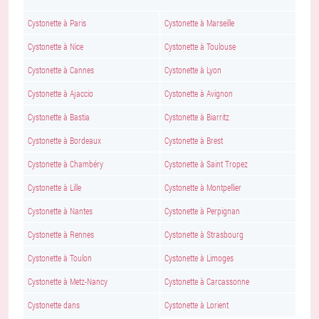
Cystonette à Paris
Cystonette à Marseille
Cystonette à Nice
Cystonette à Toulouse
Cystonette à Cannes
Cystonette à Lyon
Cystonette à Ajaccio
Cystonette à Avignon
Cystonette à Bastia
Cystonette à Biarritz
Cystonette à Bordeaux
Cystonette à Brest
Cystonette à Chambéry
Cystonette à Saint Tropez
Cystonette à Lille
Cystonette à Montpellier
Cystonette à Nantes
Cystonette à Perpignan
Cystonette à Rennes
Cystonette à Strasbourg
Cystonette à Toulon
Cystonette à Limoges
Cystonette à Metz-Nancy
Cystonette à Carcassonne
Cystonette dans
Cystonette à Lorient