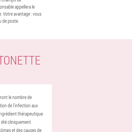
onsable appellera le
. Votre avantage : vous
u de poste.
STONETTE
uiront le nombre de
ion de l'infection aux
ingrédient thérapeutique
t été cliniquement
mptômes et des causes de