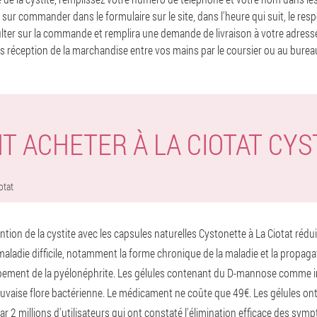
ur commander dans le formulaire sur le site, dans l'heure qui suit, le resp
lter sur la commande et remplira une demande de livraison à votre adresse
ès réception de la marchandise entre vos mains par le coursier ou au burea
 ACHETER À LA CIOTAT CY
otat
ention de la cystite avec les capsules naturelles Cystonette à La Ciotat réd
aladie difficile, notamment la forme chronique de la maladie et la propagat
ppement de la pyélonéphrite. Les gélules contenant du D-mannose comme 
auvaise flore bactérienne. Le médicament ne coûte que 49€. Les gélules on
r 2 millions d'utilisateurs qui ont constaté l'élimination efficace des sy