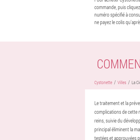
commande, puis cliquez s
numéro spécifié à consu
ne payez le colis qu'apr
COMMENT
Cystonette
Villes
La Ci
Le traitement et la prév
complications de cette m
reins, suivie du dévelo
principal éliminent la m
testées et approuvées pa