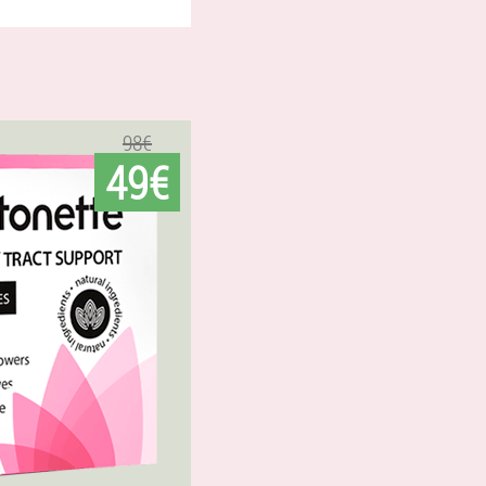
98€
49€