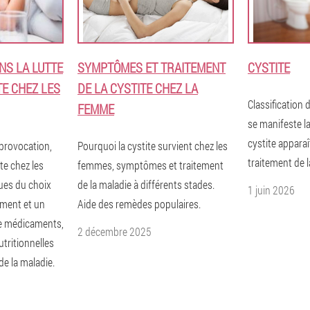
NS LA LUTTE
SYMPTÔMES ET TRAITEMENT
CYSTITE
TE CHEZ LES
DE LA CYSTITE CHEZ LA
Classification 
FEMME
se manifeste la
cystite apparaî
 provocation,
Pourquoi la cystite survient chez les
traitement de l
te chez les
femmes, symptômes et traitement
ues du choix
de la maladie à différents stades.
1 juin 2026
ement et un
Aide des remèdes populaires.
e médicaments,
2 décembre 2025
utritionnelles
de la maladie.