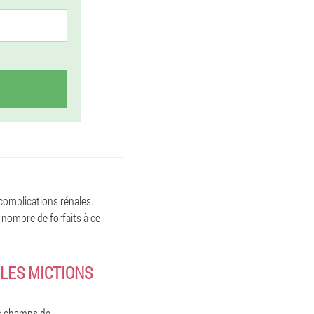
 complications rénales.
 nombre de forfaits à ce
ULES MICTIONS
es champs de