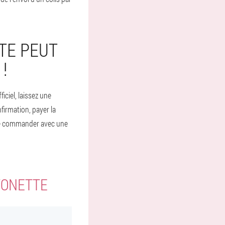
TE PEUT
!
iciel, laissez une
irmation, payer la
de commander avec une
TONETTE