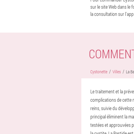
sur le site Web dans le 
la consultation sur l'app
COMMENT
Cystonette
Villes
La Ba
Le traitement et la prév
complications de cette m
reins, suivie du dévelo
principal éliminent la m
testées et approuvées pa
la cystite. La Bastide es