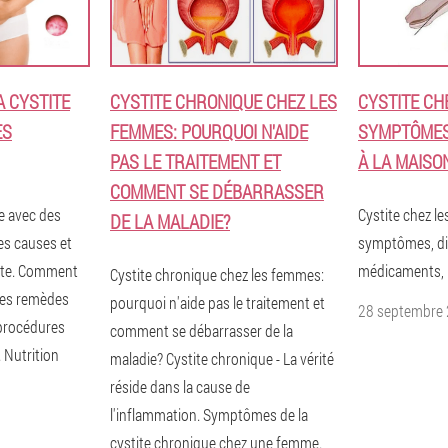
A CYSTITE
CYSTITE CHRONIQUE CHEZ LES
CYSTITE CH
ES
FEMMES: POURQUOI N'AIDE
SYMPTÔMES
PAS LE TRAITEMENT ET
À LA MAISO
COMMENT SE DÉBARRASSER
te avec des
Cystite chez l
DE LA MALADIE?
es causes et
symptômes, dia
ite. Comment
médicaments, 
Cystite chronique chez les femmes:
 des remèdes
pourquoi n'aide pas le traitement et
28 septembre
 procédures
comment se débarrasser de la
 Nutrition
maladie? Cystite chronique - La vérité
réside dans la cause de
l'inflammation. Symptômes de la
cystite chronique chez une femme.