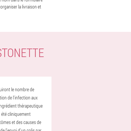
rganiser la livraison et
STONETTE
duiront le nombre de
ion de l'infection aux
ingrédient thérapeutique
t été cliniquement
mptômes et des causes de
de l'envoi d'un colis par