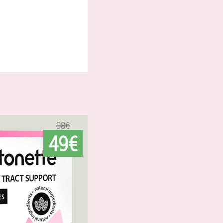
98€
49€