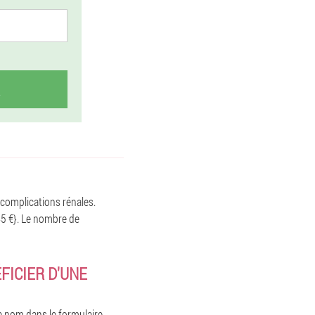
 complications rénales.
45 €}. Le nombre de
FICIER D'UNE
e nom dans le formulaire