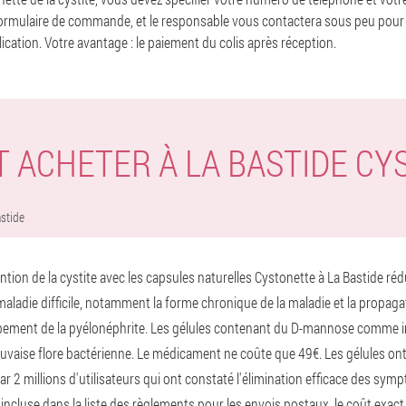
formulaire de commande, et le responsable vous contactera sous peu pour o
lication. Votre avantage : le paiement du colis après réception.
 ACHETER À LA BASTIDE CY
stide
ention de la cystite avec les capsules naturelles Cystonette à La Bastide ré
aladie difficile, notamment la forme chronique de la maladie et la propagat
ppement de la pyélonéphrite. Les gélules contenant du D-mannose comme 
auvaise flore bactérienne. Le médicament ne coûte que 49€. Les gélules on
r 2 millions d'utilisateurs qui ont constaté l'élimination efficace des sy
t incluse dans la liste des règlements pour les envois postaux, le coût exact 