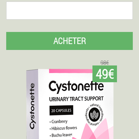
ACHETER
98€
49€