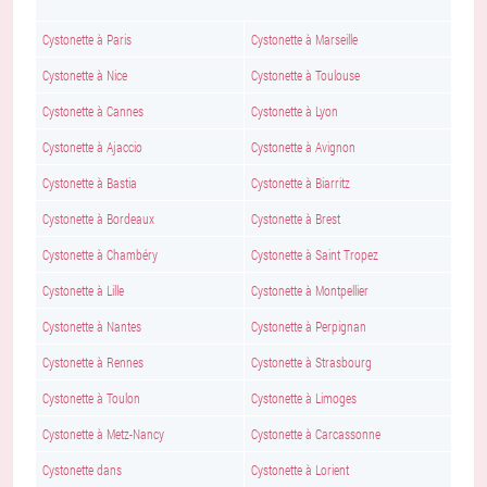
Cystonette à Paris
Cystonette à Marseille
Cystonette à Nice
Cystonette à Toulouse
Cystonette à Cannes
Cystonette à Lyon
Cystonette à Ajaccio
Cystonette à Avignon
Cystonette à Bastia
Cystonette à Biarritz
Cystonette à Bordeaux
Cystonette à Brest
Cystonette à Chambéry
Cystonette à Saint Tropez
Cystonette à Lille
Cystonette à Montpellier
Cystonette à Nantes
Cystonette à Perpignan
Cystonette à Rennes
Cystonette à Strasbourg
Cystonette à Toulon
Cystonette à Limoges
Cystonette à Metz-Nancy
Cystonette à Carcassonne
Cystonette dans
Cystonette à Lorient