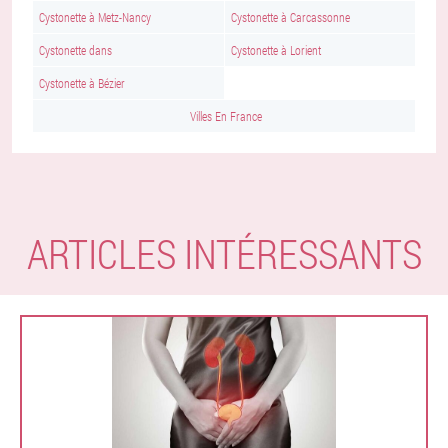
Cystonette à Metz-Nancy
Cystonette à Carcassonne
Cystonette dans
Cystonette à Lorient
Cystonette à Bézier
Villes En France
ARTICLES INTÉRESSANTS