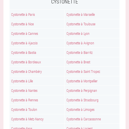
CYSTONETTE
Cystonette à Paris
Cystonette à Marseille
Cystonette à Nice
Cystonette à Toulouse
Cystonette à Cannes
Cystonette à Lyon
Cystonette à Ajaccio
Cystonette à Avignon
Cystonette à Bastia
Cystonette à Biarritz
Cystonette à Bordeaux
Cystonette à Brest
Cystonette à Chambéry
Cystonette à Saint Tropez
Cystonette à Lille
Cystonette à Montpellier
Cystonette à Nantes
Cystonette à Perpignan
Cystonette à Rennes
Cystonette à Strasbourg
Cystonette à Toulon
Cystonette à Limoges
Cystonette à Metz-Nancy
Cystonette à Carcassonne
Cystonette dans
Cystonette à Lorient