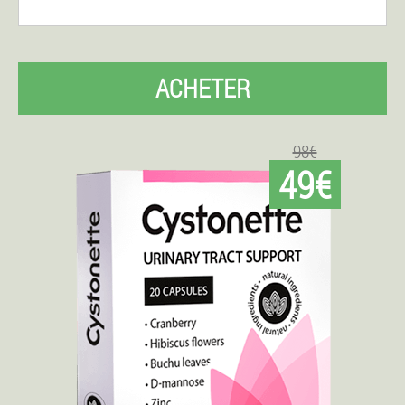
ACHETER
98€
49€