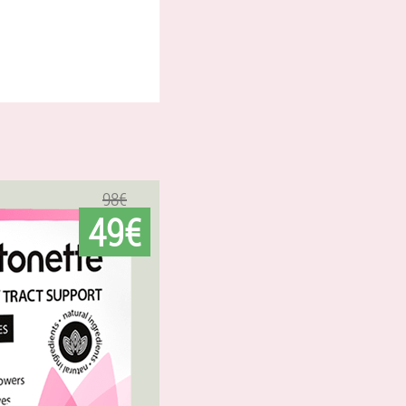
98€
49€