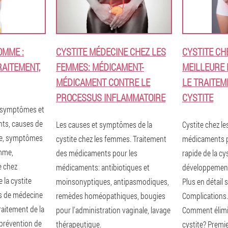
OMME :
CYSTITE MÉDECINE CHEZ LES
CYSTITE CH
AITEMENT,
FEMMES: MÉDICAMENT-
MEILLEURE
MÉDICAMENT CONTRE LE
LE TRAITEM
PROCESSUS INFLAMMATOIRE
CYSTITE
, symptômes et
ts, causes de
Les causes et symptômes de la
Cystite chez l
me, symptômes
cystite chez les femmes. Traitement
médicaments p
omme,
des médicaments pour les
rapide de la cy
e chez
médicaments: antibiotiques et
développement.
 la cystite
moinsonyptiques, antipasmodiques,
Plus en détail
s de médecine
remèdes homéopathiques, bougies
Complications.
traitement de la
pour l'administration vaginale, lavage
Comment élimin
 prévention de
thérapeutique.
cystite? Premie