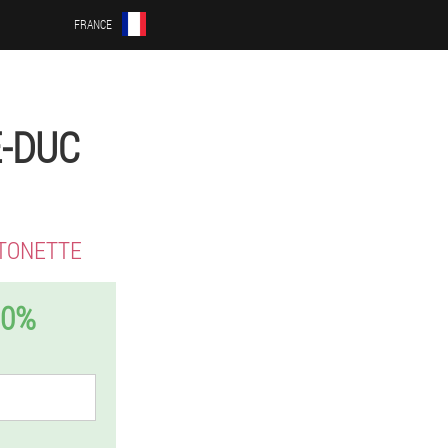
FRANCE
E-DUC
TONETTE
50%