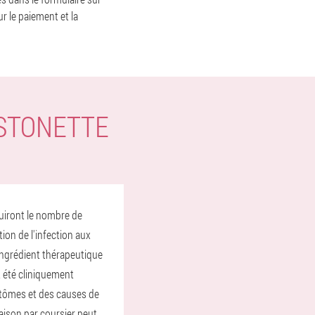
ur le paiement et la
STONETTE
duiront le nombre de
ion de l'infection aux
ingrédient thérapeutique
t été cliniquement
mptômes et des causes de
raison par coursier peut