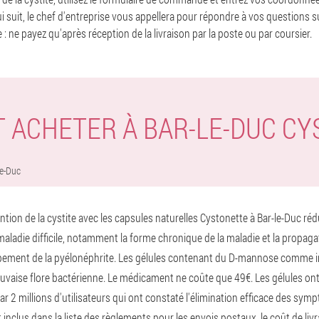
qui suit, le chef d'entreprise vous appellera pour répondre à vos questions s
 : ne payez qu'après réception de la livraison par la poste ou par coursier.
 ACHETER À BAR-LE-DUC CY
Le-Duc
ention de la cystite avec les capsules naturelles Cystonette à Bar-le-Duc ré
aladie difficile, notamment la forme chronique de la maladie et la propagat
ppement de la pyélonéphrite. Les gélules contenant du D-mannose comme 
auvaise flore bactérienne. Le médicament ne coûte que 49€. Les gélules on
r 2 millions d'utilisateurs qui ont constaté l'élimination efficace des sy
t inclus dans la liste des règlements pour les envois postaux, le coût de liv