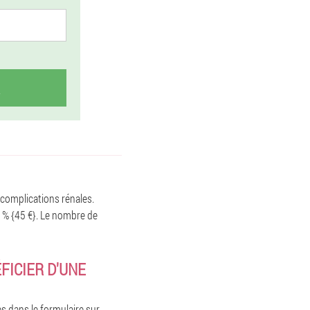
 complications rénales.
0 % {45 €}. Le nombre de
FICIER D'UNE
s dans le formulaire sur