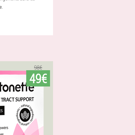
e.
98€
49€