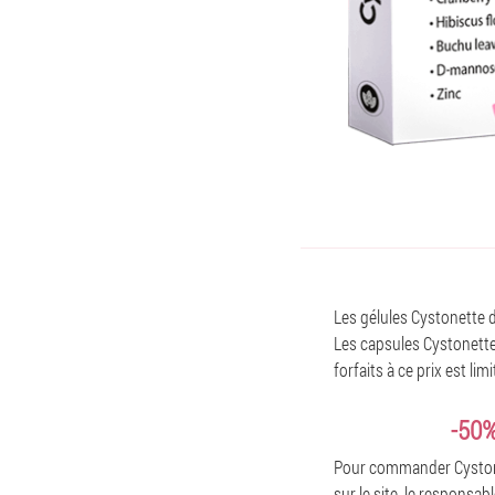
Les gélules Cystonette d
Les capsules Cystonette 
forfaits à ce prix est l
-50
Pour commander Cystonet
sur le site, le responsab