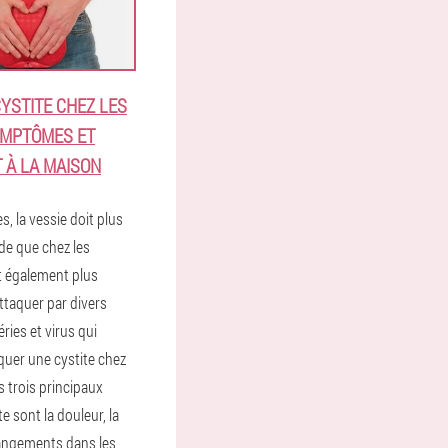
CYSTITE CHEZ LES
YMPTÔMES ET
 À LA MAISON
, la vessie doit plus
de que chez les
 également plus
ttaquer par divers
ries et virus qui
uer une cystite chez
 trois principaux
e sont la douleur, la
hangements dans les