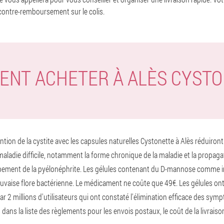
contre-remboursement sur le colis.
NT ACHETER À ALÈS CYST
ention de la cystite avec les capsules naturelles Cystonette à Alès réduiron
aladie difficile, notamment la forme chronique de la maladie et la propagat
ppement de la pyélonéphrite. Les gélules contenant du D-mannose comme 
auvaise flore bactérienne. Le médicament ne coûte que 49€. Les gélules on
r 2 millions d'utilisateurs qui ont constaté l'élimination efficace des sy
us dans la liste des règlements pour les envois postaux, le coût de la livrai