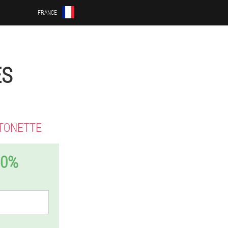
FRANCE
ÈS
TONETTE
50%