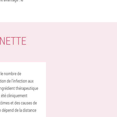
ONETTE
t le nombre de
ion de l'infection aux
ingrédient thérapeutique
t été cliniquement
mptômes et des causes de
son dépend de la distance