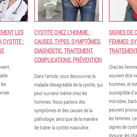
EMENT LES
CYSTITE CHEZ L'HOMME :
SIGNES DE 
 CYSTITE :
CAUSES, TYPES, SYMPTÔMES,
FEMMES: S
SE
DIAGNOSTIC, TRAITEMENT,
TRAITEMENT
COMPLICATIONS, PRÉVENTION
vient,
Chez les femmes
adie
souvent être vi
Dans l'article, vous découvrirez la
 les
hommes, et est
maladie désagréable de la cystite, qui
rnée.
susceptible d'a
peut survenir même chez les
microbes, bacté
hommes. Nous parlons des
peuvent provoq
symptômes et des causes de la
les femmes. Les
pathologie, ainsi que de la manière
signes de cystit
de traiter la cystite masculine.
dysurie, les c