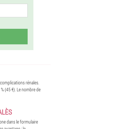
 complications rénales.
0 % {45 €}. Le nombre de
ALÈS
one dans le formulaire
re avantage : le