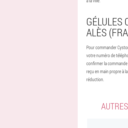
à la ville.
GÉLULES 
ALÈS (FRA
Pour commander Cystonett
votre numéro de télépho
confirmer la commande po
reçu en main propre à l
réduction.
AUTRES