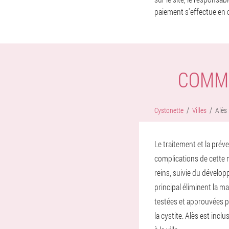
paiement s'effectue en 
COMME
Cystonette
Villes
Alès
Le traitement et la prév
complications de cette m
reins, suivie du dévelo
principal éliminent la m
testées et approuvées pa
la cystite. Alès est incl