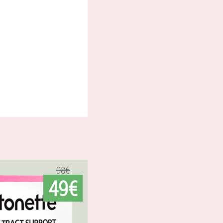
98€
49€