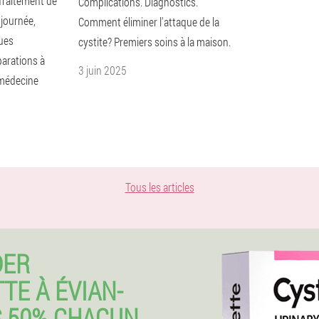
Traitement de
Complications. Diagnostics.
 journée,
Comment éliminer l'attaque de la
ques
cystite? Premiers soins à la maison.
parations à
3 juin 2025
 médecine
Tous les articles
DER
TE À ÉVIAN-
S 50% CHACUN