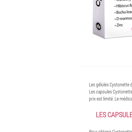
Les gélules Cystonette d
Les capsules Cystonette
prix est limité. Le médi
LES CAPSUL
Pour obtenir Cystonette 