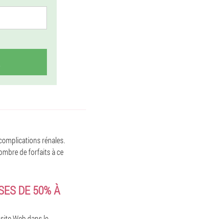
 complications rénales.
ombre de forfaits à ce
ES DE 50% À
 site Web dans le